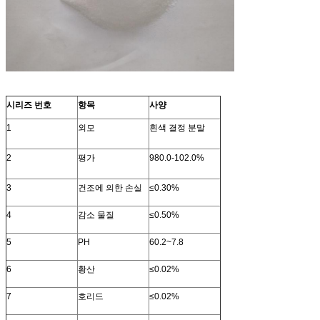
시리즈 번호
항목
사양
1
외모
흰색 결정 분말
2
평가
980.0-102.0%
3
건조에 의한 손실
≤0.30%
4
감소 물질
≤0.50%
5
PH
60.2~7.8
6
황산
≤0.02%
7
호리드
≤0.02%