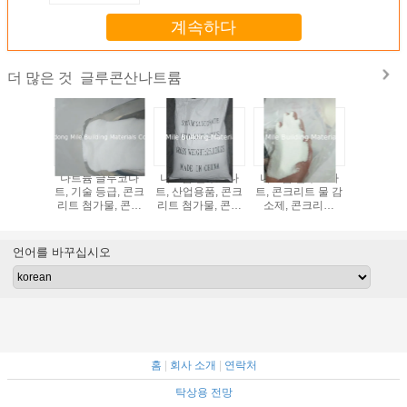
계속하다
글루콘산나트륨
더 많은 것
나트륨 글루코나
나트륨 글루코나
나트륨 글루코나
나트륨 
트, 기술 등급, 콘크
트, 산업용품, 콘크
트, 콘크리트 물 감
트, 기술 등
리트 첨가물, 콘크
리트 첨가물, 콘크
소제, 콘크리트
리트 첨가
리트 retardant, 흰
리트 retardant, 흰
retardant, 흰색 얇
리트 retar
색 정밀 분말, 공장
색 가루, 공장 가격
은 분말, 공장 가격,
색 정밀 분
가격
중국 원산
가
언어를 바꾸십시오
홈
|
회사 소개
|
연락처
탁상용 전망