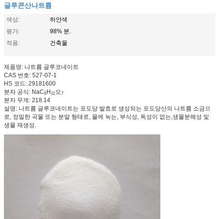
글루콘산나트륨
색상:
하얀색
평가:
98% 분.
적용:
건축물
제품명: 나트륨 글루코네이트
CAS 번호: 527-07-1
HS 코드: 29181600
분자 공식: NaC
H
오
6
11
7
분자 무게: 218.14
설명: 나트륨 글루코네이트는 포도당 발효로 생성되는 포도당산의 나트륨 소금으
로, 정밀한 곡물 또는 분말 형태로, 물에 녹는, 부식성, 독성이 없는,생물분해성 및
생물 재생성.