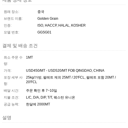
원래 장소:
중국
브랜드 이름:
Golden Grain
인증:
ISO, HACCP, HALAL, KOSHER
모델 번호:
GGSG01
결제 및 배송 조건
최소 주문 수
1MT
량:
가격:
USD450/MT - USD520/MT FOB QINGDAO, CHINA
포장 세부 사
25kg/가방, 팔레트 제외 25MT / 20'FCL, 팔레트 포함 20MT /
20'FCL
항:
배달 시간:
주문 확인 후 7~10일
지불 조건:
L/C, D/A, D/P, T/T, 웨스턴 유니온
공급 능력:
한달에 2000MT
설명